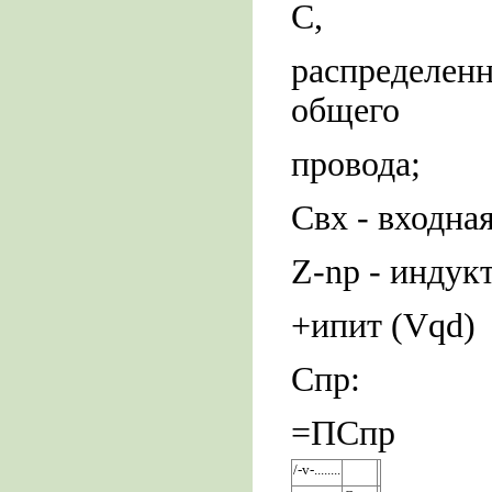
С,
распределен
общего
провода;
Свх - входна
Z-np - индук
+ипит (Vqd)
Спр:
=ПСпр
/-v-........