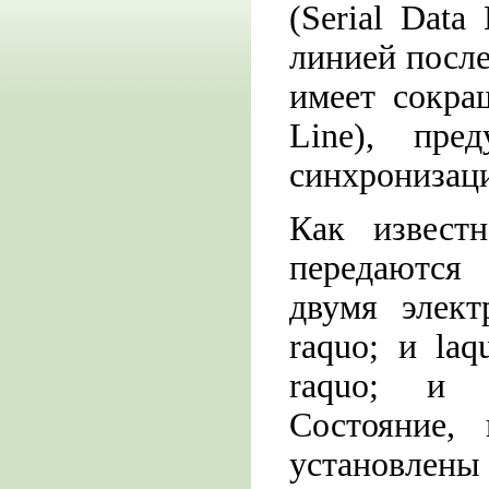
(Serial Data
линией посл
имеет сокра
Line), пре
синхронизац
Как извес
передаются 
двумя элект
raquo; и laq
raquo; и l
Состояние,
установлен