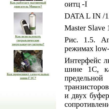
оитц -I
Как работает магнитный
двигатель Минато?
DATA L IN /1
Master Slave 
Как использовать
Рис. 1.5. А
гидравлические
энергоаккумуляторы?
режимах low-s
Интерфейс л
шине 1С, ка
Как применяют самодельные
предельной
мини-ГЭС?
транзисторо
и двух буфе
сопротивлен