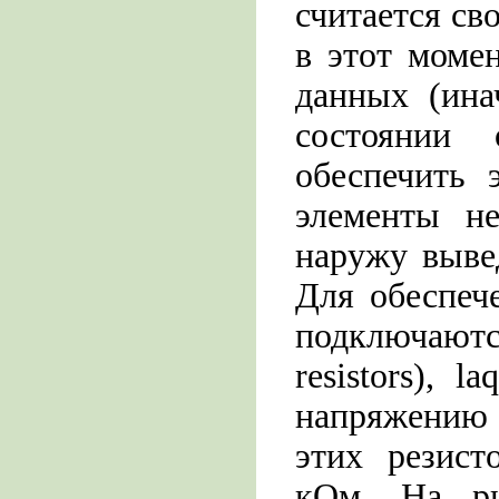
считается с
в этот момен
данных (ина
состоянии
обеспечить 
элементы н
наружу выве
Для обеспеч
подключаются
resistors), 
напряжению 
этих резист
кОм. На ри