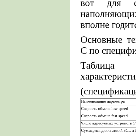
вот для со
наполняющи
вполне годит
Основные те
С по специфи
Таблица 
характерист
(спецификаци
Наименование параметра
Скорость обмена low-speed
Скорость обмена fast-speed
Число адресуемых устройств (7
Суммарная длина линий SCL и