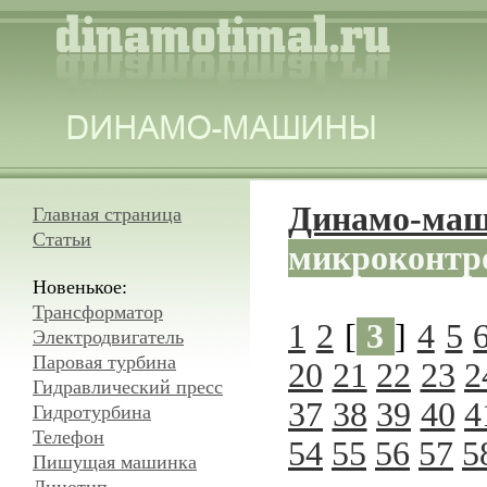
Динамо-ма
Главная страница
Статьи
микроконтр
Новенькое:
Трансформатор
1
2
[
3
]
4
5
Электродвигатель
Паровая турбина
20
21
22
23
2
Гидравлический пресс
37
38
39
40
4
Гидротурбина
Телефон
54
55
56
57
5
Пишущая машинка