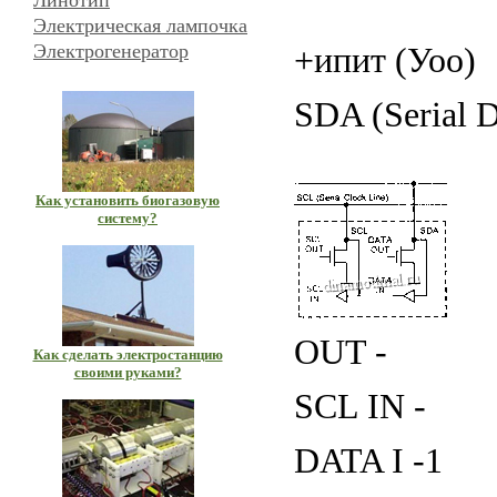
Линотип
Электрическая лампочка
Электрогенератор
+ипит (Уоо)
SDA (Serial D
Как установить биогазовую
систему?
OUT -
Как сделать электростанцию
своими руками?
SCL IN -
DATA I -1