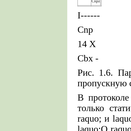
Cnpz
I------
Cnp
14 X
Cbx -
Рис. 1.6. П
пропускную 
В протоколе
только стат
raquo; и laqu
laquo;О raquo