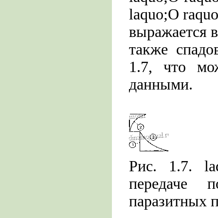
laquo;О raqu
выражается в
также спадо
1.7, что м
данными.
Рис. 1.7. l
передаче 
паразитных 