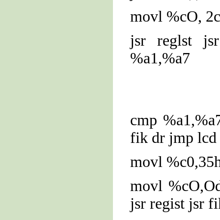
movl %cO, 2ch
jsr reglst 
%a1,%a7
cmp %a1,%a7 
fik dr jmp lcd
movl %c0,35h j
movl %cO,Odf
jsr regist jsr 