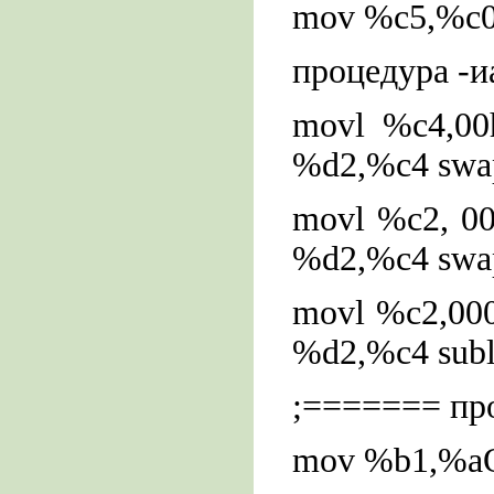
mov %c5,%c0
процедура -и
movl %c4,00
%d2,%c4 swa
movl %c2, 0
%d2,%c4 swa
movl %c2,00
%d2,%c4 subl 
;======= про
mov %b1,%a