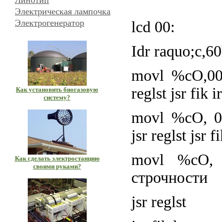
Линотип
Электрическая лампочка
Электрогенератор
lcd 00:
Idr raquo;c,6
movl %cO,00
reglst jsr fik ir
Как установить биогазовую
систему?
movl %cO, 0
jsr reglst jsr fi
movl %cO, 
Как сделать электростанцию
своими руками?
строчности
jsr reglst