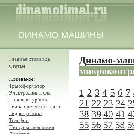
Динамо-ма
Главная страница
Статьи
микроконтр
Новенькое:
Трансформатор
1
2
3
4
5
6
7
Электродвигатель
Паровая турбина
21
22
23
24
2
Гидравлический пресс
38
39
40
41
4
Гидротурбина
Телефон
55
56
57
58
5
Пишущая машинка