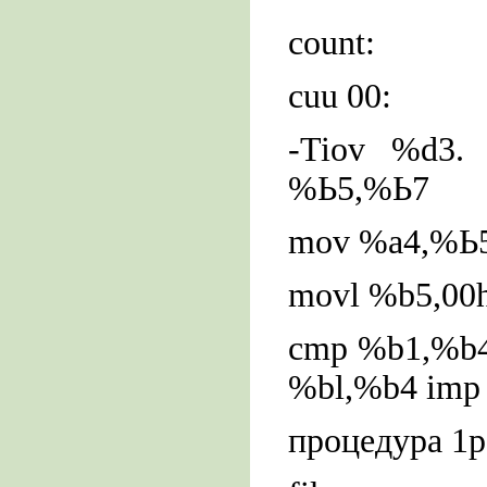
count:
cuu 00:
-Tiov %d3.
%Ь5,%Ь7
mov %а4,%Ь5
movl %b5,00
cmp %b1,%b4 
%bl,%b4 imp 
процедура 1р