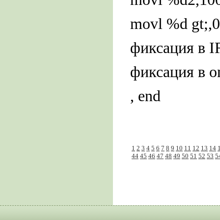
movl %d gt;,
фиксация в I
фиксация в o
, end
1
2
3
4
5
6
7
8
9
10
11
12
13
14
44
45
46
47
48
49
50
51
52
53
5