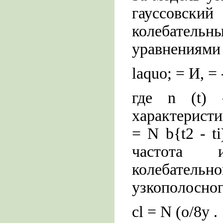
гауссовски
колебател
уравнениями
laquo; = И, = 
где n (t)
характеристи
= N b{t2 - ti
частота 
колебате
узкополосног
cl = N (o/8y .