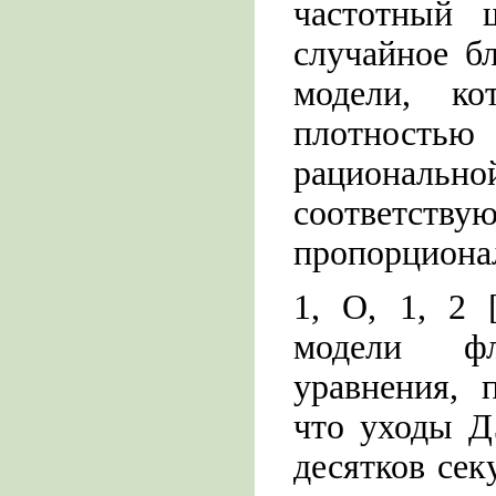
частотный 
случайное б
модели, ко
плотност
рациона
соответству
пропорциональн
1, О, 1, 2 
модели фл
уравнения, 
что уходы Д
десятков се