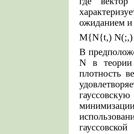
где вектор
характеризу
ожиданием и
M{N{t,) N(;,)
В предполож
N в теории 
плотность ве
удовлетворя
гауссовску
минимизации 
использован
гауссовско