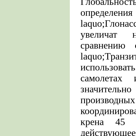
Глобальнос
определения
laquo;Глона
увеличат 
сравнению 
laquo;Транз
использов
самолетах 
значительн
производных
координиров
крена 45 d
действующее 