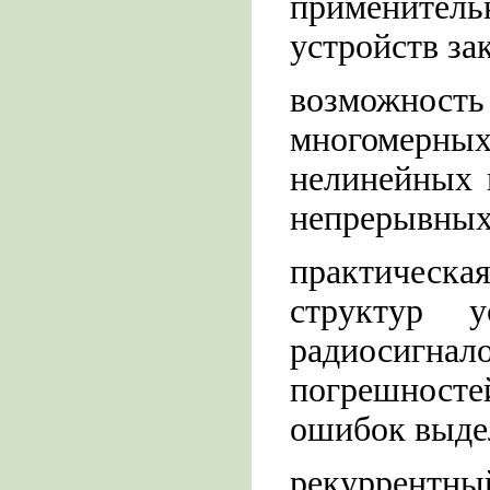
применител
устройств з
возможно
многомерных
нелинейных 
непрерывных
практичес
структур 
радиосигна
погрешнос
ошибок выде
рекуррент