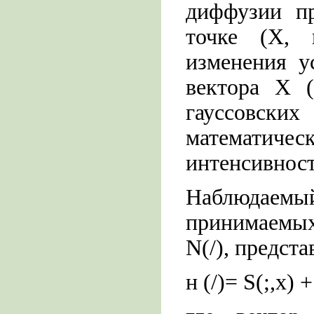
диффузии пр
точке (X, 
изменения у
вектора X (
гауссовс
математич
интенсивност
Наблюдаемый
принимаемых
N(/), предста
н (/)= S(;,x) +