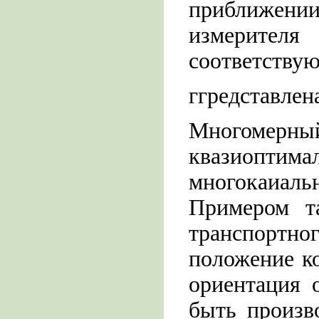
приближен
измерителя
соответствую
ггредставлена
Многомер
квазиоптим
многокаиаль
Примером т
транспортно
положение ко
ориентация 
быть произв