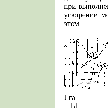
при выполне
ускорение м
этом
J га
lt;