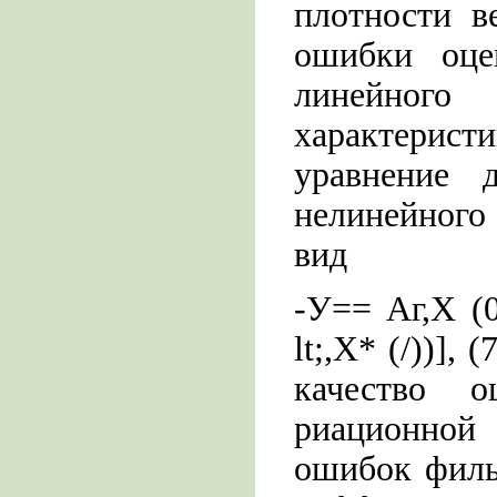
плотности в
ошибки оце
линейного
характерист
уравнение д
нелинейного
вид
-У== Аг,Х (0
lt;,X* (/))], 
качество о
риационной
ошибок филь