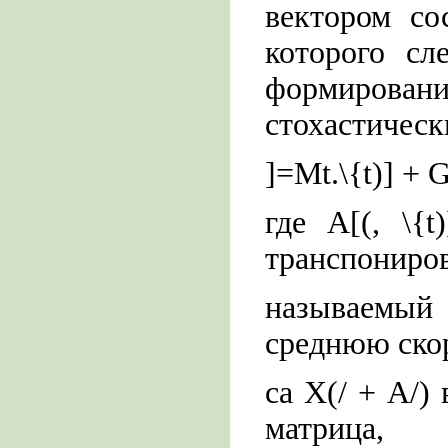
вектором со
которого сл
формирова
стохастичес
]=Mt.\{t)] + GJ
где А[(, \{t)
транспониро
называемый
среднюю ско
са Х(/ + А/) 
матрица, 