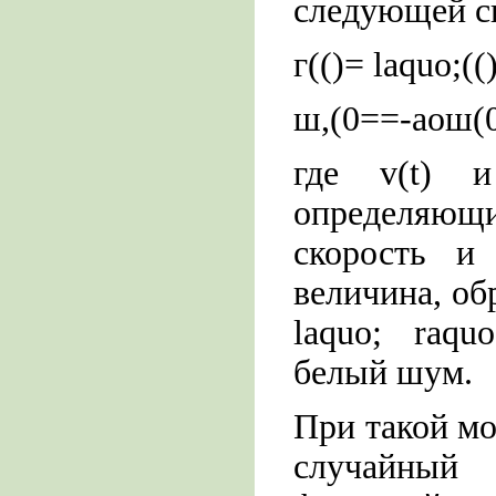
следующей си
г(()= laquo;((
ш,(0==-аош(0 
где v(t) 
определяющ
скорость и 
величина, об
laquo; raqu
белый шум.
При такой мо
случайный