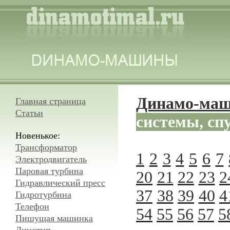
Динамо-ма
Главная страница
Статьи
системы, сп
Новенькое:
Трансформатор
1
2
3
4
5
6
7
Электродвигатель
Паровая турбина
20
21
22
23
2
Гидравлический пресс
37
38
39
40
4
Гидротурбина
Телефон
54
55
56
57
5
Пишущая машинка