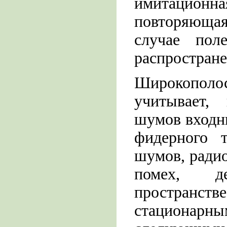
имитацион
повторяюща
случае пол
распростране
Широкополос
учитывает, 
шумов входн
фидерного т
шумов, радио
помех, д
пространст
стационарн