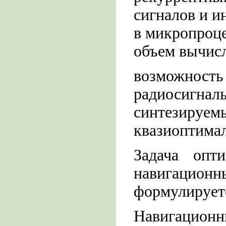
сигналов и и
в микропроц
объем вычисл
возможнос
радиосигна
синтез
квазиоптима
Задача опт
навигацио
формулирует
Навигацио