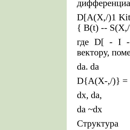
дифференциа
D[A(X,/)1 Kit
{ B(t) -- S(X,/
где D[ - I 
вектору, пом
da. da
D{A(X-,/)} =
dx, da,
da ~dx
Структура