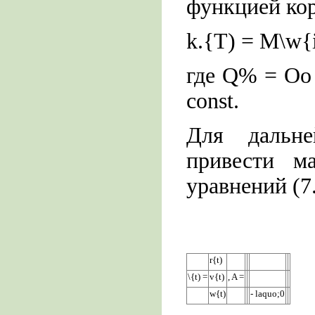
функцией ко
k.{T) = M\w{i)
где Q% = Оо i
const.
Для дальне
привести м
уравнений (7
r{t)
\{t) =
v{t)
, A =
w{t)
- laquo;0