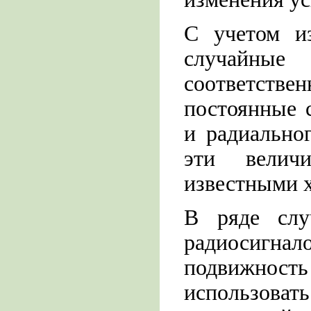
С учетом из
случайные
соответст
постоянные 
и радиально
эти велич
известными 
В ряде слу
радиосигн
подвижнос
использова