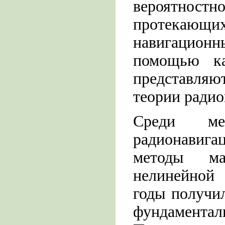
вероятно
протекающи
навигационн
помощью кат
представля
теории радио
Среди ме
радионавига
методы ма
нелинейной 
годы получил
фундамента