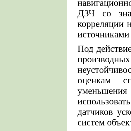
навигацион
ДЗЧ со зна
корреляции н
источниками
Под действи
производных 
неустойчив
оценкам с
уменьшени
использоват
датчиков ус
систем объек