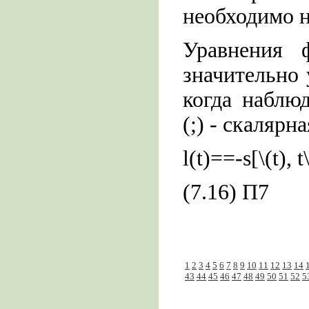
необходимо 
Уравнения 
значительно
когда наблю
(;) - скалярн
l(t)==-s[\(t), 
(7.16) П7
1
2
3
4
5
6
7
8
9
10
11
12
13
14
43
44
45
46
47
48
49
50
51
52
5