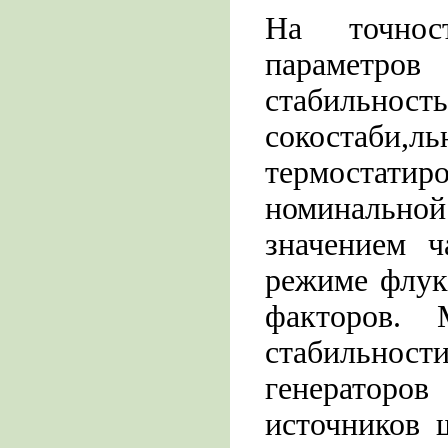
На точнос
параметро
стабильнос
сокостаби,
термостат
номинальн
значением ч
режиме флук
факторов. 
стабильнос
генераторов
источников 