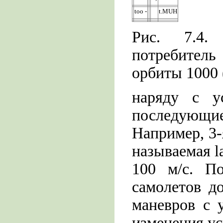
too -
t.MUH
Рис. 7.4.
потребител
орбиты 1000 
наряду с ус
последующ
Например, 3-
называемая l
100 м/с. П
самолетов д
маневров с 
изменения ус