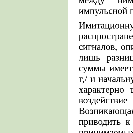
между ним
импульсной п
Имитацион
распростра
сигналов, оп
лишь разниц
суммы имеет
т,/ и началь
характерно 
воздейств
Возникающа
приводить к
принимаемых