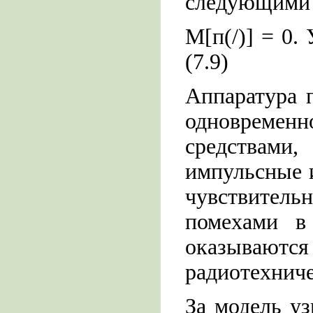
следующими 
М[п(/)] = 0. 
(7.9)
Аппаратура 
одновремен
средствами,
импульсные 
чувствите
помехами в
оказываю
радиотехниче
За модель у