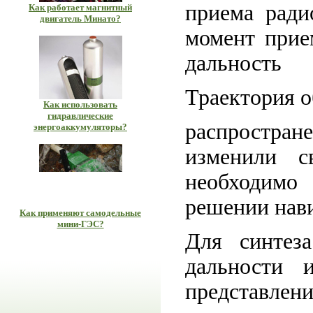
приема радио
Как работает магнитный
двигатель Минато?
момент прием
дальность
Траектория о
Как использовать
гидравлические
распростран
энергоаккумуляторы?
изменили с
необходимо
решении нав
Как применяют самодельные
мини-ГЭС?
Для синтеза
дальности и
представлени