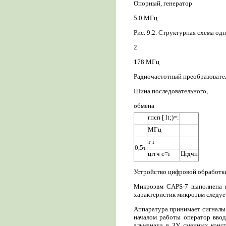
Опорный, генератор
5.0 МГц
Рис. 9.2. Структурная схема од
2
178 МГц
Радиочастотный преобразовате
Шина последовательного,
обмена
гпсп [ lt;)=:
МГц
т i-
0,5т
цггч c=i
Цгдчн
Устройство цифровой обработк
Микроэвм CAPS-7 выполнена 
характеристик микроэвм следуе
Аппаратура принимает сигналы 
началом работы оператор ввод
альманаха в ЗУ сменных конст