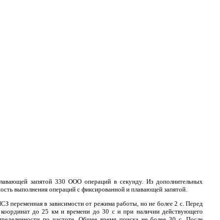
авающей запятой 330 ООО операций в секунду. Из дополнительных
ость выполнения операций с фиксированной и плавающей запятой.
З переменная в зависимости от режима работы, но не более 2 с. Перед
 координат до 25 км и времени до 30 с и при наличии действующего
пределенности по частоте. Общее время поиска не более 30 с. После