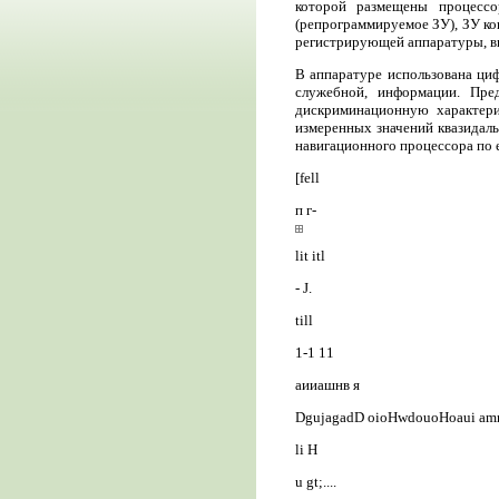
которой размещены процесс
(репрограммируемое ЗУ), ЗУ ко
регистрирующей аппаратуры, вн
В аппаратуре использована циф
служебной, информации. Пре
дискриминационную характери
измеренных значений квазидал
навигационного процессора по 
[fell
п г-
lit itl
- J.
till
1-1 11
аииашнв я
DgujagadD oioHwdouoHoaui a
li H
u gt;....