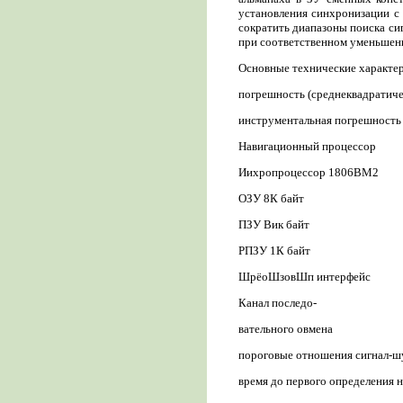
установления синхронизации с 
сократить диапазоны поиска си
при соответственном уменьшени
Основные технические характе
погрешность (среднеквадратичес
инструментальная погрешность (
Навигационный процессор
Иихропроцессор 1806ВМ2
ОЗУ 8К байт
ПЗУ Вик байт
РПЗУ 1К байт
ШрёоШзовШп интерфейс
Канал последо-
вательного овмена
пороговые отношения сигнал-шу
время до первого определения н