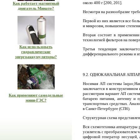
около 400 г [200, 201].
Как работает магнитный
двигатель Минато?
Несмотря на разнообразие треб
Первой из них является все б
и микроэвм, повышение степен
Вторая состоит в применении
технологией фильтров на повер
Как использовать
Третья тенденция заключает
гидравлические
дифференциального режима и их
энергоаккумуляторы?
9.2. ОДНОКАНАЛЬНАЯ АППА
Носимая АП системы laquo;Нав
заключается в конструктивном 
рассмотрим вариант АП системы
Как применяют самодельные
батарею питания, антенну и п
мини-ГЭС?
транспортных средствах. Анало
в Санкт-Петербурге (СПб).
Структурная схема представлена 
Вся схемотехника аппаратуры р
усилитель с преобразователем ч
цифровой генератор несущей, 