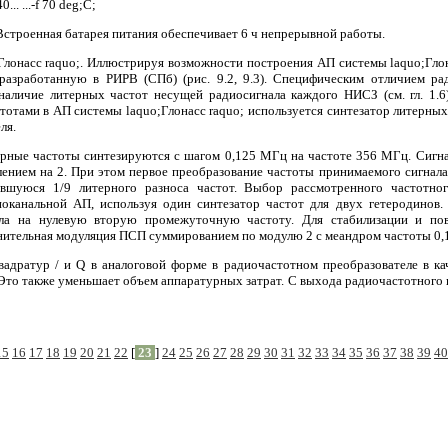
.. ...-f 70 deg;С;
Встроенная батарея питания обеспечивает 6 ч непрерывной работы.
лонасс raquo;. Иллюстрируя возможности построения АП системы laquo;Глон
 разработанную в РИРВ (СПб) (рис. 9.2, 9.3). Специфическим отличием ра
 наличие литерных частот несущей радиосигнала каждого НИСЗ (см. гл. 1.6
тотами в АП системы laquo;Глонасс raquo; используется синтезатор литерн
ля.
ерные частоты синтезируются с шагом 0,125 МГц на частоте 356 МГц. Сигна
елением на 2. При этом первое преобразование частоты принимаемого сигнала
авшуюся 1/9 литерного разноса частот. Выбор рассмотренного частотно
оканальной АП, используя один синтезатор частот для двух гетеродинов.
ла на нулевую вторую промежуточную частоту. Для стабилизации и по
нительная модуляция ПСП суммированием по модулю 2 с меандром частоты 0,
адратур / и Q в аналоговой форме в радиочастотном преобразователе в ка
 Это также уменьшает объем аппаратурных затрат. С выхода радиочастотного 
15
16
17
18
19
20
21
22
[
23
]
24
25
26
27
28
29
30
31
32
33
34
35
36
37
38
39
40