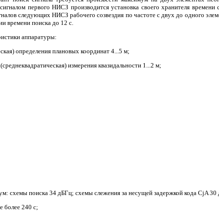
сигналом первого НИСЗ производится установка своего хранителя времени с
гналов следующих НИСЗ рабочего созвездия по частоте с двух до одного элеме
и времени поиска до 12 с.
ристики аппаратуры:
кая) определения плановых координат 4...5 м;
среднеквадратическая) измерения квазидальности 1...2 м;
м: схемы поиска 34 дБГц; схемы слежения за несущей задержкой кода CjA 30 
е более 240 с;