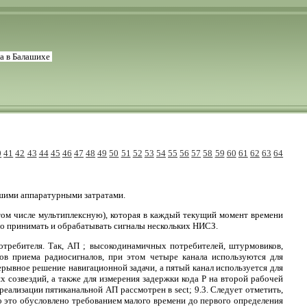
ра в Балашихе
0
41
42
43
44
45
46
47
48
49
50
51
52
53
54
55
56
57
58
59
60
61
62
63
64
ньшими аппаратурными затратами.
ом числе мультиплексную), которая в каждый текущий момент времени
но принимать и обрабатывать сигналы нескольких НИСЗ.
отребителя. Так, АП ; высокодинамичных потребителей, штурмовиков,
ов приема радиосигналов, при этом четыре канала используются для
рывное решение навигационной задачи, а пятый канал используется для
 созвездий, а также для измерения задержки кода Р на второй рабочей
еализации пятиканальной АП рассмотрен в sect; 9.3. Следует отметить,
о это обусловлено требованием малого времени до первого определения