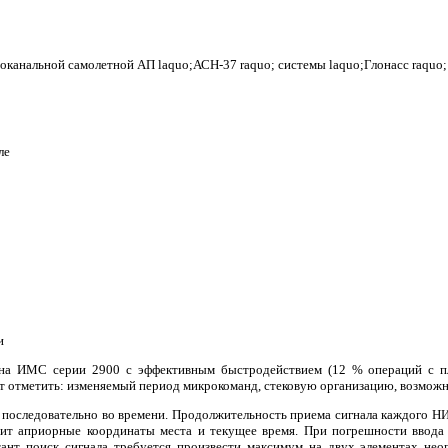
ноканальной самолетной АП laquo;АСН-37 raquo; системы laquo;Глонасс raquo;
ле
и
на ИМС серии 2900 с эффективным быстродействием (12 % операций с пл
т отметить: изменяемый период микрокоманд, стековую организацию, возможн
последовательно во времени. Продолжительность приема сигнала каждого НИС
ит априорные координаты места и текущее время. При погрешности ввода
ант поиск сигнала требуется произвести максимум на двух элементах нео