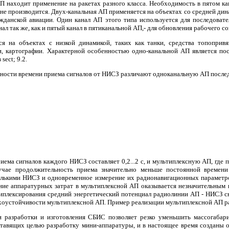
П находит применение на ракетах разного класса. Необходимость в пятом кан
не производится. Двух-канальная АП применяется на объектах со средней дин
ажданской авиации. Один канал АП этого типа используется для последова
нал так же, как и пятый канал в пятиканальной АП,- для обновления рабочего со
я на объектах с низкой динамикой, таких как танки, средства топопривя
, картографии. Характерной особенностью одно-канальной АП является по
ect; 9.2.
ности времени приема сигналов от НИСЗ различают одноканальную АП послед
риема сигналов каждого НИСЗ составляет 0,2...2 с, и мультиплексную АП, гд
учае продолжительность приема значительно меньше постоянной времени
олькими НИСЗ и одновременное измерение их радионавигационных параметро
ние аппаратурных затрат в мультиплексной АП оказывается незначительным 
типлексирования средний энергетический потенциал радиолинии АП - НИСЗ с
оустойчивости мультиплексной АП. Пример реализации мультиплексной АП расс
и разработки и изготовления СБИС позволяет резко уменьшить массогаб
ставящих целью разработку мини-аппаратуры, и в настоящее время созданы