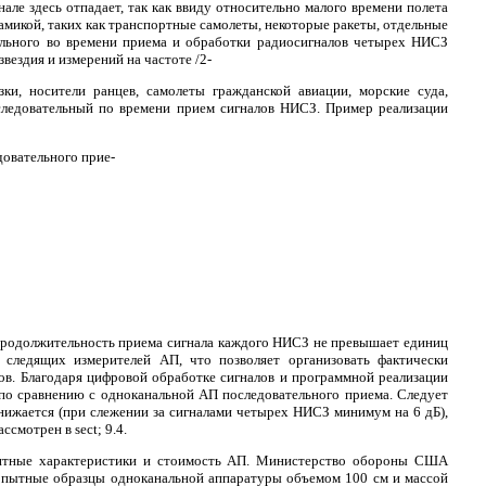
але здесь отпадает, так как ввиду относительно малого времени полета
амикой, таких как транспортные самолеты, некоторые ракеты, отдельные
тельного во времени приема и обработки радиосигналов четырех НИСЗ
звездия и измерений на частоте /2-
зки, носители ранцев, самолеты гражданской авиации, морские суда,
следовательный по времени прием сигналов НИСЗ. Пример реализации
овательного прие-
е продолжительность приема сигнала каждого НИСЗ не превышает единиц
 следящих измерителей АП, что позволяет организовать фактически
в. Благодаря цифровой обработке сигналов и программной реализации
по сравнению с одноканальной АП последовательного приема. Следует
нижается (при слежении за сигналами четырех НИСЗ минимум на 6 дБ),
мотрен в sect; 9.4.
аритные характеристики и стоимость АП. Министерство обороны США
 опытные образцы одноканальной аппаратуры объемом 100 см и массой