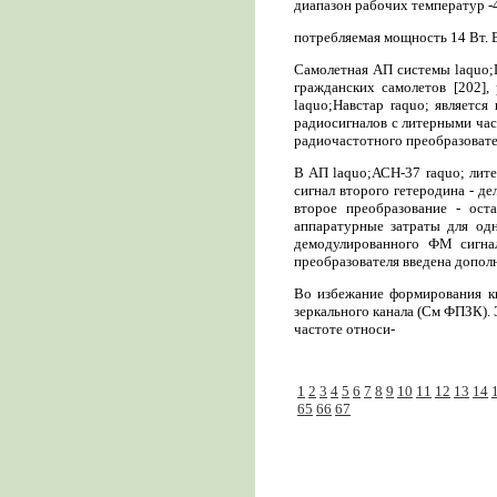
диапазон рабочих температур -40.
потребляемая мощность 14 Вт. 
Самолетная АП системы laquo;Г
гражданских самолетов [202],
laquo;Навстар raquo; является
радиосигналов с литерными час
радиочастотного преобразовате
В АП laquo;АСН-37 raquo; лит
сигнал второго гетеродина - д
второе преобразование - ост
аппаратурные затраты для одн
демодулированного ФМ сигна
преобразователя введена допол
Во избежание формирования кв
зеркального канала (См ФПЗК).
частоте относи-
1
2
3
4
5
6
7
8
9
10
11
12
13
14
65
66
67