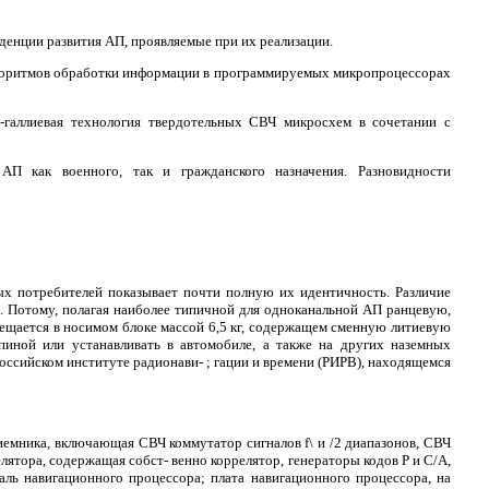
денции развития АП, проявляемые при их реализации.
алгоритмов обработки информации в программируемых микропроцессорах
-галлиевая технология твердотельных СВЧ микросхем в сочетании с
П как военного, так и гражданского назначения. Разновидности
ых потребителей показывает почти полную их идентичность. Различие
и. Потому, полагая наиболее типичной для одноканальной АП ранцевую,
мещается в носимом блоке массой 6,5 кг, содержащем сменную литиевую
пиной или устанавливать в автомобиле, а также на других наземных
оссийском институте радионави- ; гации и времени (РИРВ), находящемся
иемника, включающая СВЧ коммутатор сигналов f\ и /2 диапазонов, СВЧ
лятора, содержащая собст- венно коррелятор, генераторы кодов Р и С/А,
ль навигационного процессора; плата навигационного процессора, на