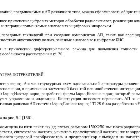
ований, предъявляемых к АП различного типа, можно сформировать общие тен
ольшее применение цифровых методов обработки радиосигналов, реализация 
и интеграции применяемых аналоговых и цифровых микросхем.
 передовых технологий при создании компонентов АП, таких как арсенид
хностных акустических волнах, заказные аналоговые и цифровые БИС.
ся в применении дифференциального режима для повышения точности А
 особенности рассмотрены в гл. 20.
РАТУРА ПОТРЕБИТЕЛЕЙ
стар raquo;. Анализ структурных схем одноканальной аппаратуры различн
исполнении, в применении элементной базы той или иной степени интеграци
 laquo;Навстар raquo; разработки фирмы laquo;Коллинз raquo;, который раз
ульт управления и индикации. Конструкция позволяет переносить АП за с
гичная ранцевая АП системы laquo;Глонасс raquo; 1Т129 была разработана в Р
на рис. 9.1 [1861.
азмещена на пяти печатных gt; платах размером 150X250 мм: плата радиопр
астоты, синтезаторы частоты, усилитель промежуточной частоты; плата корре
аналого-цифровой преобразователь и предпроцес-сор с выходом на магистра