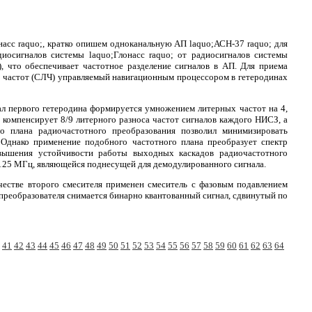
асс raquo;, кратко опишем одноканальную АП laquo;АСН-37 raquo; для
диосигналов системы laquo;Глонасс raquo; от радиосигналов системы
), что обеспечивает частотное разделение сигналов в АП. Для приема
ых частот (СЛЧ) управляемый навигационным процессором в гетеродинах
л первого гетеродина формируется умножением литерных частот на 4,
 компенсирует 8/9 литерного разноса частот сигналов каждого НИСЗ, а
го плана радиочастотного преобразования позволил минимизировать
 Однако применение подобного частотного плана преобразует спектр
вышения устойчивости работы выходных каскадов радиочастотного
125 МГц, являющейся поднесущей для демодулированного сигнала.
честве второго смесителя применен смеситель с фазовым подавлением
преобразователя снимается бинарно квантованный сигнал, сдвинутый по
41
42
43
44
45
46
47
48
49
50
51
52
53
54
55
56
57
58
59
60
61
62
63
64