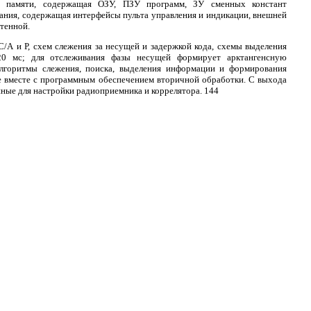
а памяти, содержащая ОЗУ, ПЗУ программ, ЗУ сменных констант
тания, содержащая интерфейсы пульта управления и индикации, внешней
тенной.
С/А и Р, схем слежения за несущей и задержкой кода, схемы выделения
20 мс; для отслеживания фазы несущей формирует арктангенсную
Алгоритмы слежения, поиска, выделения информации и формирования
е вместе с программным обеспечением вторичной обработки. С выхода
ные для настройки радиоприемника и коррелятора. 144