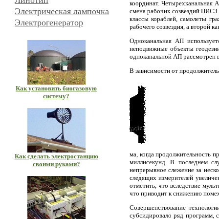
Линотип
координат. Четырехканальная А
Электрическая лампочка
смена рабочих созвездий НИСЗ 
классы кораблей, самолеты гр
Электрогенератор
рабочего созвездия, а второй ка
Одноканальная АП используетс
неподвижные объекты геодезии
одноканальной АП рассмотрен в s
В зависимости от продолжитель
Как установить биогазовую
систему?
ма, когда продолжительность п
Как сделать электростанцию
миллисекунд. В последнем сл
своими руками?
непрерывное слежение за неск
следящих измерителей увеличе
отметить, что вследствие муль
что приводит к снижению помех
Совершенствование технологи
субсидировало ряд программ, 