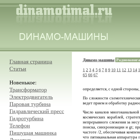
Динамо-машины
Радионавига
Главная страница
Статьи
1
2
3
4
5
6
7
8
9
10
11
12
13
14
65
66
67
Новенькое:
Трансформатор
определяется, с одной стороны,
Электродвигатель
По сложности схемотехнически
ведет прием и обработку радио
Паровая турбина
Гидравлический пресс
Число каналов многоканальной
космических кораблей, страте
Гидротурбина
непрерывного слежения за несу
Телефон
поиска, синхронизации и gt; п
Пишущая машинка
частоте /2, обеспечивая компе
что пятиканальная аппаратура 