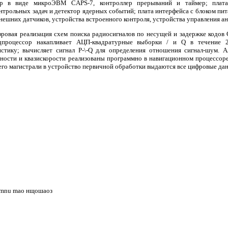
ор в виде микроЭВМ CAPS-7, контроллер прерываний и таймер; плат
нтрольных задач и детектор ядерных событий; плата интерфейса с блоком пи
ешних датчиков, устройства встроенного контроля, устройства управления ан
ровая реализация схем поиска радиосигналов по несущей и задержке кодов 
дпроцессор накапливает АЦП-квадратурные выборки / и Q в течение 
стику; вычисляет сигнал P-\-Q для определения отношения сигнал-шум. 
ьности и квазискорости реализованы программно в навигационном процессор
его магистрали в устройство первичной обработки выдаются все цифровые дан
mmnu mao нщошаоз