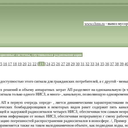
www.chms.ru
- вывоз мусо
ционные системы, спутниковая радионавигация
15
16
17
18
19
20
21
22
[
23
]
24
25
26
27
28
29
30
31
32
33
34
35
36
37
38
39
4
 доступностью этого сигнала для гражданских потребителей, а с другой - ме
х решений и объему аппаратных затрат АП разделяют на одноканальную (в т
сигнала только одного НИСЗ, и много- , канальную, позволяющую одновремен
 АП в первую очередь опреде- , ляется динамическими характеристиками п
гических бомбардировщиков и некоторых видов ракет содержит пять канал
щей и задержкой радиосигналов четырех НИСЗ, обеспечивая тем самым непре
риема информации от новых НИСЗ, обеспечивая непрерывную г смену рабочих
нсацию погрешностей распространения радиосигналов в ионосфере. /, Пример р
применяется также на таком малодинамичном объекте, как подводная лодка, н