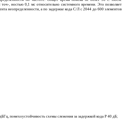
 точ-, ностью 0,1 мс относительно системного времени. Это позволяет
нта неопределенности, а по задержке кода С/Л с 2044 до 600 элементов
дБГц, помехоустойчивость схемы слежения за задержкой кода Р 40 дБ;