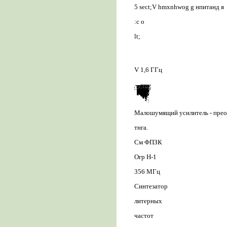
5 sect;V hmxnhwog g нпитанд я
:с о
lt;
V 1,6 ГГц
Малошумящий усилитель - прео
тнга.
См ФПЗК
Огр Н-1
356 МГц
Синтезатор
литерных
частот