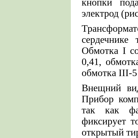
кнопки под
электрод (рис.
Трансформа
сердечнике
Обмотка I с
0,41, обмотк
обмотка III-
Внещний вид
Прибор комп
так как фа
фиксирует т
открытый ти