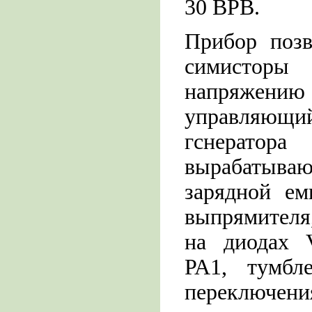
30 ВРВ.
Прибор позв
симисторы
напряжению с
управляющий
гснерато
вырабатыв
зарядной ем
выпрямителя
на диодах 
РА1, тумбл
переключен