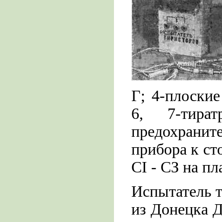
Г; 4-плоские
6, 7-тира
предохранит
прибора к ст
CI - СЗ на пл
Испытатель т
из Донецка Д