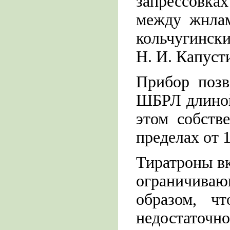
запрессовк
между жнлам
кольчугинск
Н. И. Капуст
Прибор позв
ШБРЛ длиной 
этом собств
пределах от 
Тиратроны вк
ограничива
образом, ч
недостаточно