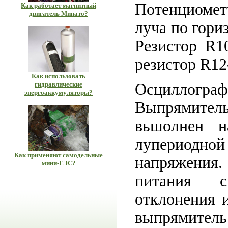
Потенциомет
Как работает магнитный
двигатель Минато?
луча по гори
Резистор R1
резистор R12
Как использовать
гидравлические
Осциллограф 
энергоаккумуляторы?
Выпрямитель
вьшолнен 
лупериодно
Как применяют самодельные
напряжения.
мини-ГЭС?
питания с
отклонения и
выпрямитель