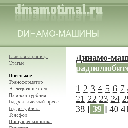
Динамо-ма
Главная страница
Статьи
радиолюбит
Новенькое:
Трансформатор
1
2
3
4
5
6
7
Электродвигатель
Паровая турбина
21
22
23
24
2
Гидравлический пресс
38
[
39
]
40
4
Гидротурбина
Телефон
Пишущая машинка