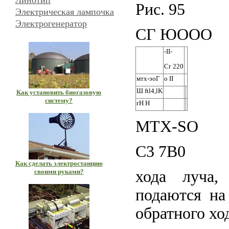
Линотип
Рис. 95
Электрическая лампочка
Электрогенератор
СГ ЮООО
-II-
Сг 220
мтх-эоГ
о II
Ш ftl4,lK
Как установить биогазовую
систему?
гН Н
MTX-SO
С3 7В0
Как сделать электростанцию
своими руками?
хода луча,
подаются на
обратного хо